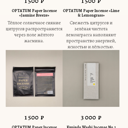
1 500
₽
1 500
₽
OPTATUM Paper Incense
OPTATUM Paper Incense «Lime
«Jasmine Breeze»
& Lemongrass»
Тёплое солнечное сияние
Свежесть цитрусов и
цитрусов распространяется
зелёная чистота
через поле жёлтого
лемонграсса наполняют
жасмина.
пространство энергией,
ясностью и лёгкостью.
1 500
₽
3 000
₽
OPTATUM Paper Incense
Kunjudo Washi Incense No.1