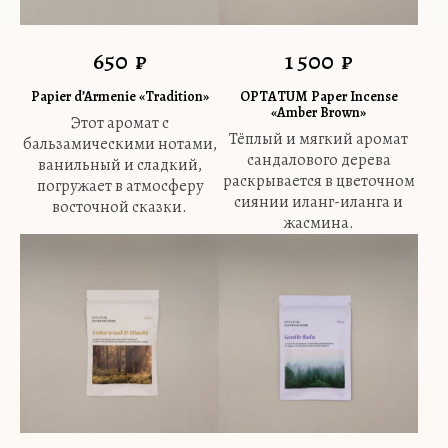
650
₽
1 500
₽
Papier d’Armenie «Tradition»
OPTATUM Paper Incense
«Amber Brown»
Этот аромат с
Тёплый и мягкий аромат
бальзамическими нотами,
сандалового дерева
ванильный и сладкий,
раскрывается в цветочном
погружает в атмосферу
сиянии иланг-иланга и
восточной сказки.
жасмина.