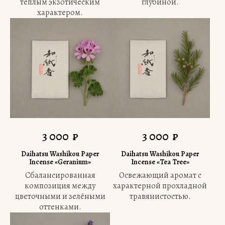
тёплым экзотическим
глубиной.
характером.
3 000
₽
3 000
₽
Daihatsu Washikou Paper
Daihatsu Washikou Paper
Incense «Geranium»
Incense «Tea Tree»
Сбалансированная
Освежающий аромат с
композиция между
характерной прохладной
цветочными и зелёными
травянистостью.
оттенками.