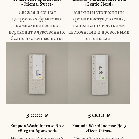
«Oriental Sweet»
«Gentle Floral»
Свежая и сочная
Мягкий и утончённый
цитрусовая фруктовая
аромат цветущего сада,
композиция мягко
наполненный лёгкими
переходит в чувственные
цветочными и древесными
белые цветочные ноты.
оттенками.
3 000
₽
3 000
₽
Kunjudo Washi Incense No.2
Kunjudo Washi Incense No.3
«Elegant Agarwood»
«Deep Citrus»