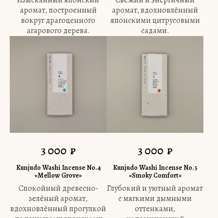
Изысканный японский
Свежий и энергичный
аромат, построенный
аромат, вдохновлённый
вокруг драгоценного
японскими цитрусовыми
агарового дерева.
садами.
3 000
₽
3 000
₽
Kunjudo Washi Incense No.4
Kunjudo Washi Incense No.5
«Mellow Grove»
«Smoky Comfort»
Спокойный древесно-
Глубокий и уютный аромат
зелёный аромат,
с мягкими дымными
вдохновлённый прогулкой
оттенками,