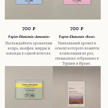
700
₽
700
₽
Papier d’Armenie «Armenie»
Papier d’Armenie «Rose»
Наслаждайтесь ароматами
Уникальный аромат в
кедра, шалфея, мирры и
основу которого ложится
лаванды в одной полоске.
композиция из роз,
специально собранных в
Турции и Иране.