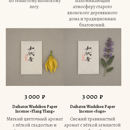
по тенистому японскому
напоминающий
лесу.
атмосферу старого
японского деревянного
дома и традиционных
благовоний.
3 000
₽
3 000
₽
Daihatsu Washikou Paper
Daihatsu Washikou Paper
Incense «Ylang Ylang»
Incense «Sage»
Мягкий цветочный аромат
Свежий травянистый
с лёгкой сладостью и
аромат с лёгкой землистой